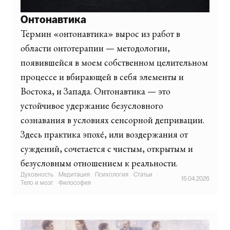
Онтонавтика
Термин «онтонавтика» вырос из работ в
области онтотерапии — методологии,
появившейся в моем собственном целительном
процессе и вбирающей в себя элементы и
Востока, и Запада. Онтонавтика — это
устойчивое удержание безусловного
сознавания в условиях сенсорной депривации.
Здесь практика эпохе́, или воздержания от
суждений, сочетается с чистым, открытым и
безусловным отношением к реальности.
Духовность
·
Медитация
·
Психология
·
Статьи
·
15.04.2026
Тело и мозг
·
Философия