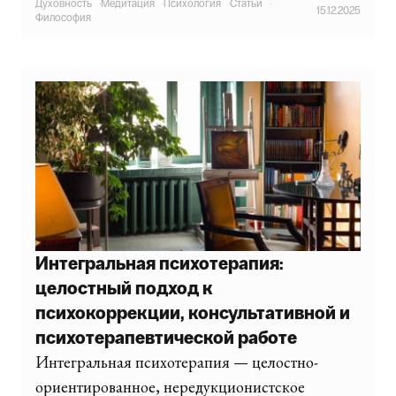
Духовность
·
Медитация
·
Психология
·
Статьи
·
15.12.2025
Философия
Интегральная психотерапия:
целостный подход к
психокоррекции, консультативной и
психотерапевтической работе
Интегральная психотерапия — целостно-
ориентированное, нередукционистское