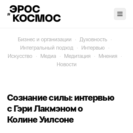
Toggl
Бизнес и организации
·
Духовность
·
Интегральный подход
·
Интервью
·
Искусство
·
Медиа
·
Медитация
·
Мнения
·
Новости
Сознание силы: интервью
с Гэри Лакмэном о
Колине Уилсоне