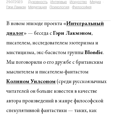
29.07.2023
Духовность
·
Интервью
·
Искусство
·
Медиа
·
Гэри Лакмэн
Медитация
·
Психология
·
Философия
В новом эпизоде проекта «
Интегральный
диалог
» — беседа с
Гэри Лакмэном
,
писателем, исследователем эзотеризма и
мистицизма, экс-басистом группы
Blondie
.
Мы поговорили о его дружбе с британским
мыслителем и писателем-фантастом
Колином Уилсоном
(среди русскоязычных
читателей он больше известен в качестве
автора произведений в жанре философской
спекулятивной фантастики — таких, как