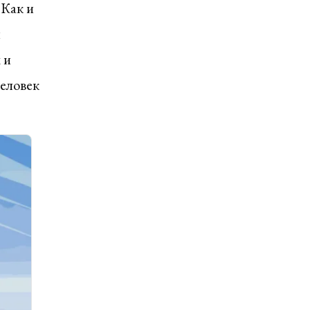
 Как и
и
 и
человек