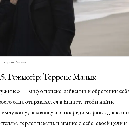
. Терренс Малик
15. Режиссёр: Терренс Малик
ужине» — миф о поиске, забвении и обретении себя
оего отца отправляется в Египет, чтобы найти
жемчужину, находящуюся посреди моря», однако по
телям, теряет память и знание о себе, своей цели и