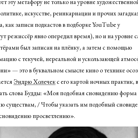
ет эту метафору не только на уровне художественно
олитике, искусстве, реинкарнации и прочих загадка
, как записи подкастов в подборке YouTube у
ут режиссёр явно опередил время), но и на уровне 
тёрами был записан на плёнку, а затем с помощью
ацию с текучей, нереальной и ускользающей атмос
и» — это в буквальном смысле кино о технике осо
ается
Эндрю Холечек
с его картой ночных практик, 
ать слова Будды: «Моя подобная сновидению форма 
ю существам, / Чтобы указать им подобный сновид
 сновидению просветлению».