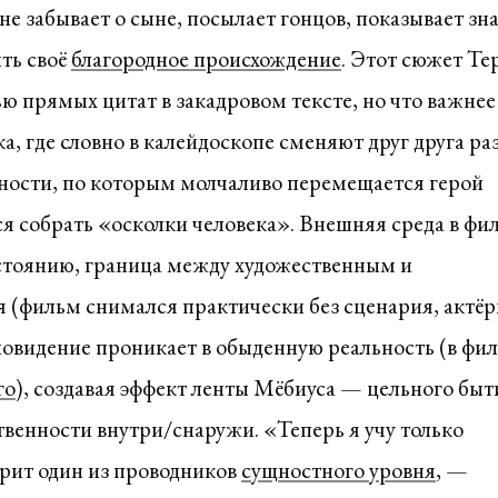
е забывает о сыне, посылает гонцов, показывает зна
ть своё
благородное происхождение
. Этот сюжет Те
 прямых цитат в закадровом тексте, но что важнее
, где словно в калейдоскопе сменяют друг друга ра
ности, по которым молчаливо перемещается герой
 собрать «осколки человека». Внешняя среда в фи
стоянию, граница между художественным и
 (фильм снимался практически без сценария, актё
новидение проникает в обыденную реальность (в фи
го
), создавая эффект ленты Мёбиуса — цельного быт
твенности внутри/снаружи. «Теперь я учу только
рит один из проводников
сущностного уровня
, —