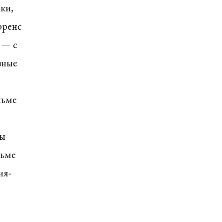
ки,
рренс
 — с
зные
льме
ры
льме
ия-