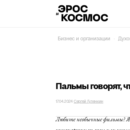
Бизнес и организации
·
Духо
Пальмы говорят, 
17.04.2024
Сергей Гуленкин
Любите необычные фильмы? Я 
кинокартинах, тем или иным 