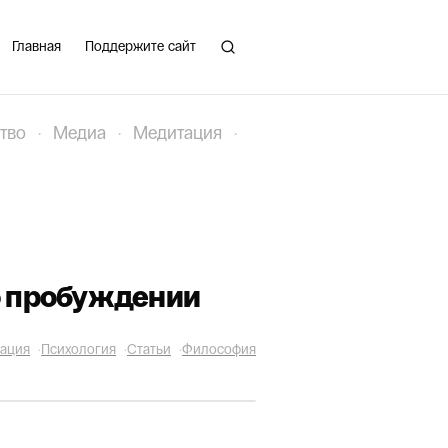
Главная
Поддержите сайт
тво
·
Медиа
·
Медитация
·
 о пробуждении
ация
·
Психология
·
Статьи
·
Философия