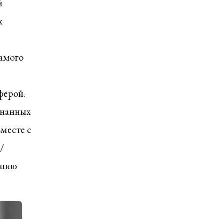
й
х
самого
ферой.
знанных
вместе с
/
ению