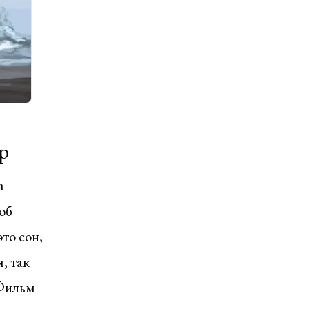
р
а
об
это сон,
, так
 Фильм