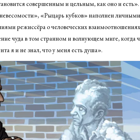
становится совершенным и цельным, как оно и есть».
 невесомости», «Рыцарь кубков» наполнен личным
иями режиссёра о человеческих взаимоотношениях
ие чуда в том странном и волнующем миге, когда 
нта я и не знал, что у меня есть душа».