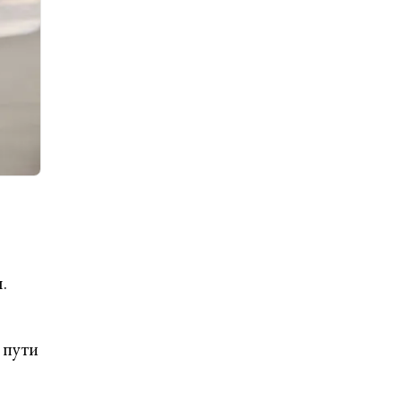
.
 пути