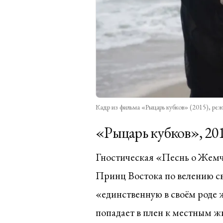
Кадр из фильма «Рыцарь кубков» (2015), реж
«Рыцарь кубков», 20
Гностическая «Песнь о Жемч
Принц Востока по велению св
«единственную в своём роде 
попадает в плен к местным жи