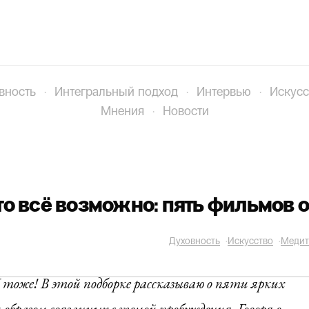
вность
·
Интегральный подход
·
Интервью
·
Искусс
Мнения
·
Новости
что всё возможно: пять фильмов
Духовность
·
Искусство
·
Медит
тоже! В этой подборке рассказываю о пяти ярких
образом связанных с темой
пробуждения
. Говоря о