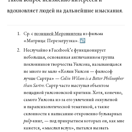
вдохновляет людей на дальнейшие изыскания.
Ср. с
позицией Меровингена
из фильма
«Матрица: Перезагрузка».
↩
Неслучайно в Facebook’е функционирует
небольшая, основанная англичанином группа
поклонников творчества Уилсона, называющаяся
не много не мало «Колин Уилсон — философ
лучше Сартра» —
Colin Wilson is a Better Philosopher
than Sartre
. Сартр часто выступал объектом
нещадной уилсоновской критики. Хотя, конечно,
самого Уилсона из-за его увлечений оккультной
и парапсихологической тематикой, а также
склонности к написанию откровенно бульварных
pulp
-книг, — под прикрытием которых он, как мне
кажется, «мыслил вслух», пытался вызвать