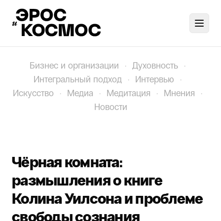
Toggl
Бизнес и организации
·
Духовность
·
Интегральный подход
·
Интервью
·
Искусство
·
Медиа
·
Медитация
·
Мнения
·
Новости
Чёрная комната:
размышления о книге
Колина Уилсона и проблеме
свободы сознания