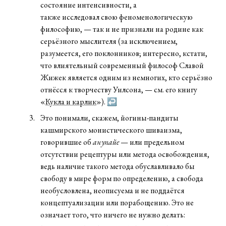
состояние интенсивности, а
также исследовал свою феноменологическую
философию, — так и не признали на родине как
серьёзного мыслителя (за исключением,
разумеется, его поклонников; интересно, кстати,
что влиятельный современный философ Славой
Жижек является одним из немногих, кто серьёзно
отнёсся к творчеству Уилсона, — см. его книгу
«
Кукла и карлик
»).
↩
Это понимали, скажем, йогины-пандиты
кашмирского монистического шиваизма,
говорившие об
анупайе
— или предельном
отсутствии рецептуры или метода освобождения,
ведь наличие такого метода обуславливало бы
свободу в мире форм по определению, а свобода
необусловлена, неописуема и не поддаётся
концептуализации или порабощению. Это не
означает того, что ничего не нужно делать: