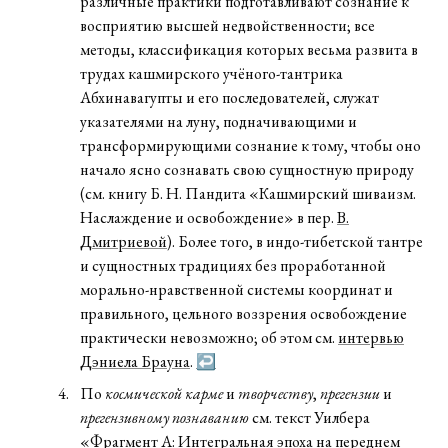
различные практики подготавливают сознание к
восприятию высшей недвойственности; все
методы, классификация которых весьма развита в
трудах кашмирского учёного-тантрика
Абхинавагупты и его последователей, служат
указателями на луну, подначивающими и
трансформирующими сознание к тому, чтобы оно
начало ясно сознавать свою сущностную природу
(см. книгу Б. Н. Пандита «Кашмирский шиваизм.
Наслаждение и освобождение» в пер.
В.
Дмитриевой
). Более того, в индо-тибетской тантре
и сущностных традициях без проработанной
морально-нравственной системы координат и
правильного, цельного воззрения освобождение
практически невозможно; об этом см.
интервью
Дэниела Брауна
.
↩
По
космической карме
и
творчеству
,
прегензии
и
прегензивному познаванию
см. текст Уилбера
«
Фрагмент А: Интегральная эпоха на переднем