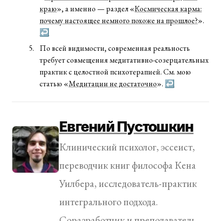
краю
», а именно — раздел «
Космическая карма:
почему настоящее немного похоже на прошлое?
».
↩
По всей видимости, современная реальность
требует совмещения медитативно-созерцательных
практик с целостной психотерапией. См. мою
статью «
Медитации не достаточно
».
↩
Евгений Пустошкин
Клинический психолог, эссеист,
переводчик книг философа Кена
Уилбера, исследователь-практик
интегрального подхода.
Соразработчик и преподаватель