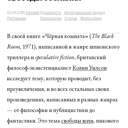
02.04.2015
Евгений
Духовность
·
Интегральный подход
·
Пустошкин
Психология
·
Статьи
·
Философия
В своей книге «Чёрная комната» (
The Black
Room,
1971), написанной в жанре шпионского
триллера и
speculative fiction
, британский
философ-экзистенциалист
Колин Уилсон
исследует тему, которую проводит, без
преувеличения, и во всех остальных своих
произведениях, написанных в разных жанрах
— от философии и публицистики до
фантастики. Это тема
свободы воли
, пикового