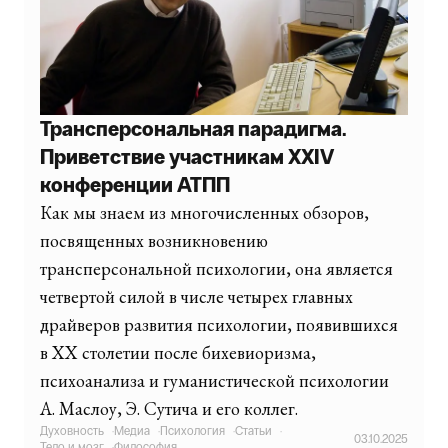
Трансперсональная парадигма.
Приветствие участникам XXIV
конференции АТПП
Как мы знаем из многочисленных обзоров,
посвященных возникновению
трансперсональной психологии, она является
четвертой силой в числе четырех главных
драйверов развития психологии, появившихся
в XX столетии после бихевиоризма,
психоанализа и гуманистической психологии
А. Маслоу, Э. Сутича и его коллег.
Духовность
·
Медиа
·
Психология
·
Статьи
·
03.10.2025
Тело и мозг
·
Философия