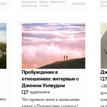
Духовность
·
Медиа
·
Медитация
·
Духо
7.2023
27.06.2023
Психология
·
Статьи
Псих
Пробуждение в
Дж
отношениях: интервью с
Джоном Уэлвудом
«Мы
до
аудиокнига
нига
Что привело меня к написанию
кон
книги «Путешествие сердца»?
от 