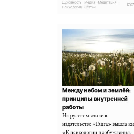
Духовность
·
Медиа
·
Медитация
·
17.0
Психология
·
Статьи
Между небом и землёй:
принципы внутренней
работы
На русском языке в
издательстве «Ганга» вышла к
«К психологии пробуждения.