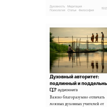
Духовность
·
Медитация
·
15.1
Психология
·
Статьи
·
Философия
Духовный авторитет:
подлинный и поддельн
аудиокнига
Важно благоразумно отличать
ложных духовных учителей от