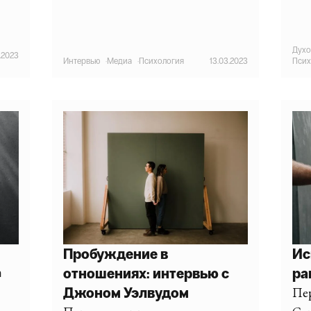
Духо
.2023
Интервью
·
Медиа
·
Психология
13.03.2023
Псих
Пробуждение в
Ис
отношениях: интервью с
ра
а
Джоном Уэлвудом
Пе