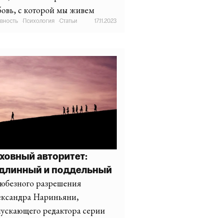
овь, с которой мы живем
вность
·
Психология
·
Статьи
17.11.2023
ховный авторитет:
длинный и поддельный
юбезного разрешения
ександра Нариньяни,
ускающего редактора серии