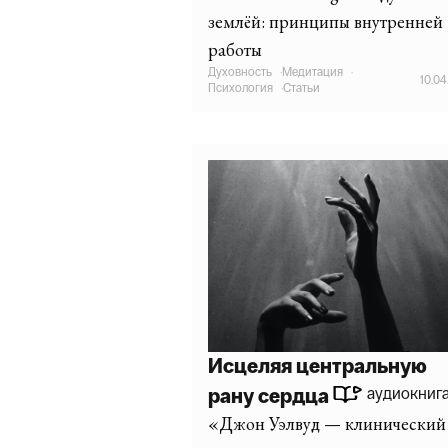
землёй: принципы внутренней
работы
Духовность
·
Медитация
·
10.04
Психология
·
Статьи
Исцеляя центральную
рану сердца
аудиокниг
«Джон Уэлвуд — клинический