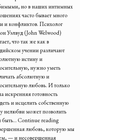
бимыми, но в наших интимных
ошениях часто бывает много
и и конфликтов. Психолог
н Уэлвуд (John Welwood)
тает, что так же как в
дийском учении различают
олютную истину и
осительную, нужно уметь
личать абсолютную и
осительную любовь. И только
а искренняя готовность
деть и исцелить собственную
у нелюбви может позволить
 быть… Continue reading
ершенная любовь, которую мы
ем, — и несовершенная