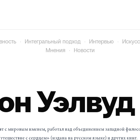
вность
·
Интегральный подход
·
Интервью
·
Искусс
Мнения
·
Новости
он Уэлвуд
вт с мировым именем, работал над объединением западной филос
тешествие с сердцем» (издана на русском языке) и других книг.