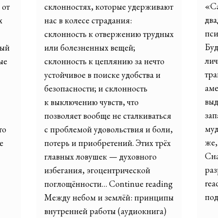
«С
 от
склонностях, которые удерживают
два
х
нас в колесе страдания:
пси
склонность к отвержению трудных
Буд
ный
или болезненных вещей;
лич
ые
склонность к цеплянию за нечто
тра
устойчивое в поиске удобства и
аме
безопасности; и склонность
выд
к выключению чувств, что
зап
позволяет вообще не сталкиваться
муд
то
с проблемой удовольствия и боли,
же,
e
потерь и приобретений. Этих трёх
Сна
главных ловушек — духовного
раз
избегания, эгоцентрической
rea
поглощённости… Continue reading
по
Между небом и землёй: принципы
внутренней работы (аудиокнига)