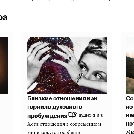
ра
Близкие отношения как
Со
горнило духовного
ко
не
пробуждения
аудиокнига
ко
Хотя отношения в современном
Мы 
мире кажутся особенно