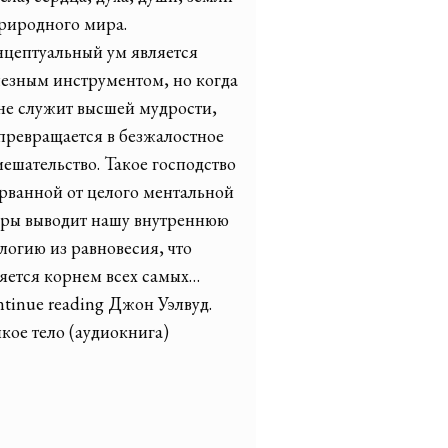
риродного мира.
цептуальный ум является
езным инструментом, но когда
не служит высшей мудрости,
превращается в безжалостное
ешательство. Такое господство
рванной от целого ментальной
ры выводит нашу внутреннюю
логию из равновесия, что
яется корнем всех самых…
tinue reading Джон Уэлвуд.
кое тело (аудиокнига)