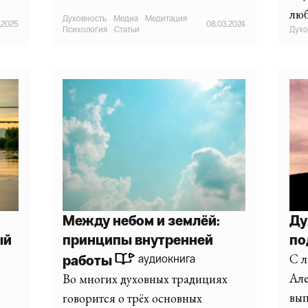
люб
Духовность
·
Медиа
·
Медитация
·
2.2025
08.03.2024
Психология
·
Статьи
Духо
Между небом и землёй:
Ду
ый
принципы внутренней
по
С л
работы
аудиокнига
Ал
Во многих духовных традициях
вып
говорится о трёх основных