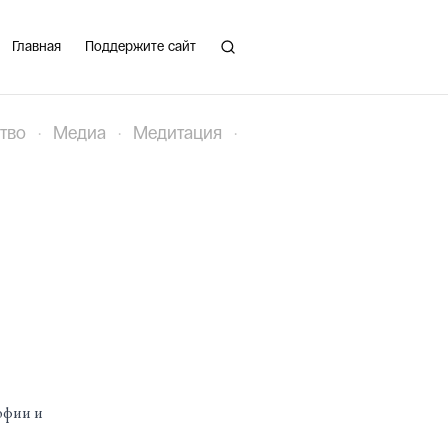
Главная
Поддержите сайт
тво
·
Медиа
·
Медитация
·
офии и