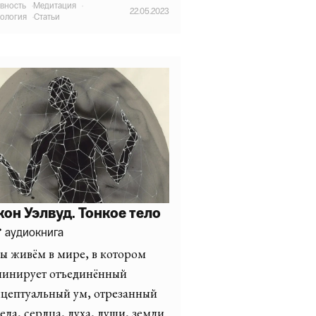
вность
·
Медитация
·
22.05.2023
ология
·
Статьи
он Уэлвуд. Тонкое тело
аудиокнига
 живём в мире, в котором
минирует отъединённый
цептуальный ум, отрезанный
тела, сердца, духа, души, земли