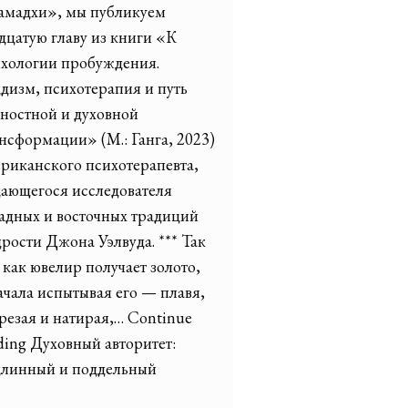
амадхи», мы публикуем
дцатую главу из книги «К
хологии пробуждения.
дизм, психотерапия и путь
ностной и духовной
нсформации» (М.: Ганга, 2023)
риканского психотерапевта,
ающегося исследователя
адных и восточных традиций
рости Джона Уэлвуда. *** Так
 как ювелир получает золото,
чала испытывая его — плавя,
резая и натирая,… Continue
ding Духовный авторитет:
длинный и поддельный