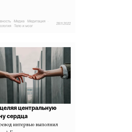
вность
·
Медиа
·
Медитация
·
28.11.2022
ология
·
Тело и мозг
целяя центральную
ну сердца
ревод интервью выполнил