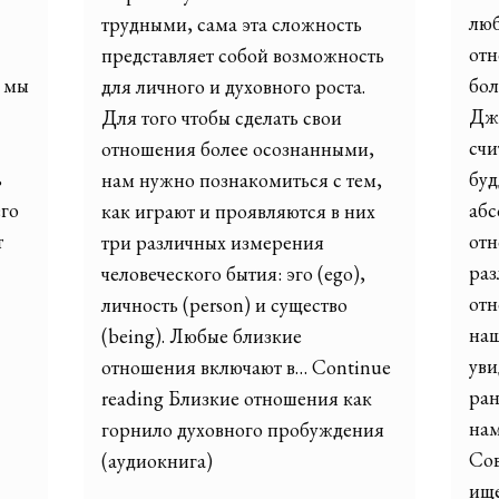
лю
трудными, сама эта сложность
отн
представляет собой возможность
о мы
бол
для личного и духовного роста.
Джо
Для того чтобы сделать свои
счи
отношения более осознанными,
ь
буд
нам нужно познакомиться с тем,
го
абс
как играют и проявляются в них
т
отн
три различных измерения
раз
человеческого бытия: эго (ego),
отн
личность (person) и существо
наш
(being). Любые близкие
уви
отношения включают в… Continue
ран
reading Близкие отношения как
нам
горнило духовного пробуждения
Сов
(аудиокнига)
ищ