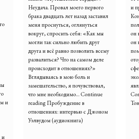
Неудача. Провал моего первого
и п
брака двадцать лет назад заставил
Кон
го
меня проснуться, оглянуться
пол
вокруг, спросить себя: «Как мы
он 
могли так сильно любить друг
он 
друга и всё равно позволить всему
пом
развалиться? Что на самом деле
ото
происходит в отношениях?»
сфе
Вглядываясь в мою боль и
эко
мы
замешательство, я почувствовал,
явл
го
что мне необходимо… Continue
Con
м и
reading Пробуждение в
Тон
отношениях: интервью с Джоном
Уэлвудом (аудиокнига)
 и