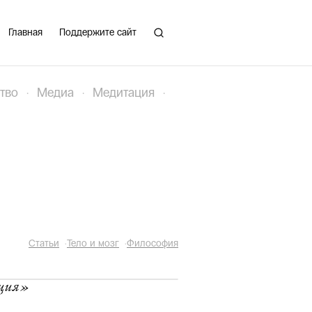
Главная
Поддержите сайт
тво
·
Медиа
·
Медитация
·
Статьи
·
Тело и мозг
·
Философия
юция»