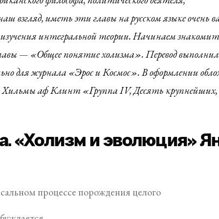
аш взгляд, иметь эти главы на русском языке очень в
го изучения интегральной теории. Начинаем знакомит
лавы — «Общее понятие холизма». Перевод выполни
ьно для журнала «Эрос и Космос». В оформлении обл
 Хильмы аф Клинт «Группа IV, Десять крупнейших,
а. «Холизм и эволюция» Я
сальном процессе порождения целого
буждается,