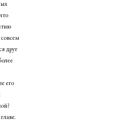
лых
что
ятию
 совсем
ся друг
более
е его
и
ной?
главе.