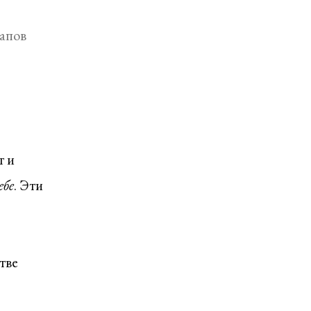
тапов
т и
ебе
. Эти
тве