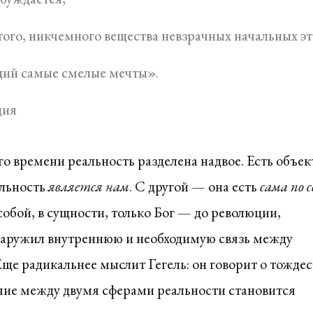
стого, никчемного вещества невзрачных начальных э
щий самые смелые мечты».
ция
о времени реальность разделена надвое. Есть объек
альность
является нам
. С другой — она есть
сама по с
обой, в сущности, только Бог — до революции,
аружил внутреннюю и необходимую связь между
е радикальнее мыслит Гегель: он говорит о тождес
ичие между двумя сферами реальности становится