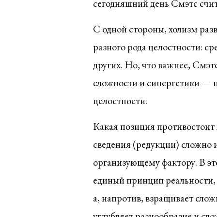
сегодняшний день Смэтс счита
С одной стороны, холизм раз
разного рода целостности: с
других. Но, что важнее, Смэ
сложности и синергетики — н
целостности.
Какая позиция противостоит
сведения (редукции) сложно 
организующему фактору. В эт
единый принцип реальности, 
а, напротив, взращивает слож
углубляет разнообразие и слож