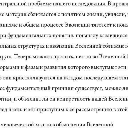
центральной проблеме нашего исследования. В прош
ие материи сближается с понятием жизни; увидели, 
рганизме и общем процессе Эволюции тяготеет к пон
 три фундаментальных понятия, поначалу казавшиеся
альных структурах и эволюции Вселенной сближают
 друга. Теперь можно спросить, нет ли во Вселенной 
ормами и фазами развития которого выступают эти
го они кристаллизуются на каждом последующем этап
лее фундаментальный принцип существует, можно л
нятии, и объяснит ли он конкретность нашей Вселен
ед нами, и мы приступим к ее рассмотрению в этой 
 человеческой мысли в объяснении Вселенной