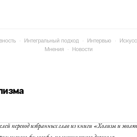
вность
·
Интегральный подход
·
Интервью
·
Искусс
Мнения
·
Новости
лизма
ей перевод избранных глав из книги «Холизм и эвол
иканского философа, политического деятеля,