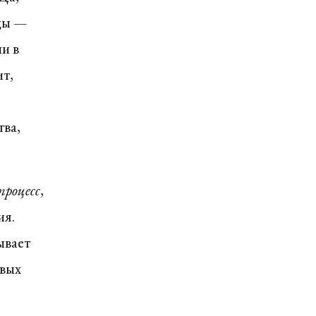
зды —
ни в
ит,
тва,
процесс
,
ия.
ывает
овых