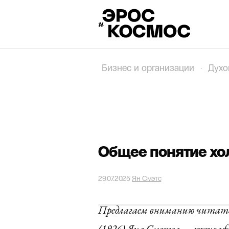
Бизнес и организации
·
Духо
Общее понятие хо
29.07.2025
Ян Смэтс
Предлагаем вниманию читател
(1926) Яна Смэтса — южноафр