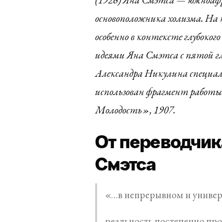
основоположника холизма. На н
особенно в контексте глубоко
идеями Яна Смэтса с пятой г
Александра Никулина специал
использован фрагмент работы
Молодость», 1907.
От переводчик
Смэтса
«…в непрерывном и универ
реальность постепенно про