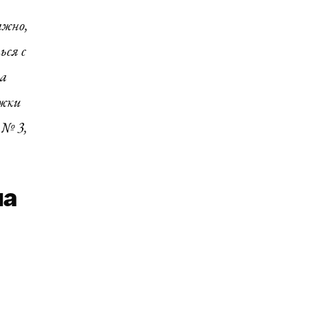
ажно,
ься с
ла
ожки
 № 3,
на