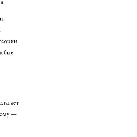
я.
ли
х
 теории
любые
олагает
ному —