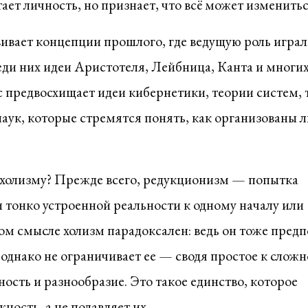
ет личность, но признает, что всё может изменитьс
вивает концепции прошлого, где ведущую роль игра
реди них идеи Аристотеля, Лейбница, Канта и многи
тс предвосхищает идеи кибернетики, теории систем,
аук, которые стремятся понять, как организованы 
 холизму? Прежде всего, редукционизм — попытка
и тонко устроенной реальности к одному началу или
ом смысле холизм парадоксален: ведь он тоже предп
однако не ограничивает ее — сводя простое к слож
ность и разнообразие. Это такое единство, которое
ность, а не подавляет их.