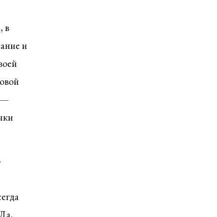
, в
ание и
воей
товой
и —
чки
о
сегда
Да,