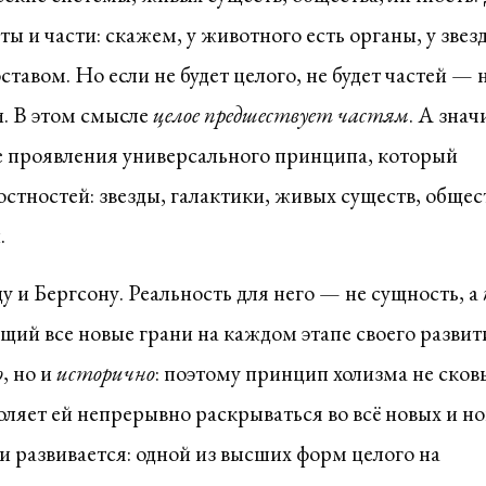
ы и части: скажем, у животного есть органы, у зве
тавом. Но если не будет целого, не будет частей — 
и. В этом смысле
целое предшествует частям
. А знач
е проявления универсального принципа, который
стностей: звезды, галактики, живых существ, общес
.
 и Бергсону. Реальность для него — не сущность, а
щий все новые грани на каждом этапе своего развит
о
, но и
исторично
: поэтому принцип холизма не сков
оляет ей непрерывно раскрываться во всё новых и н
и развивается: одной из высших форм целого на