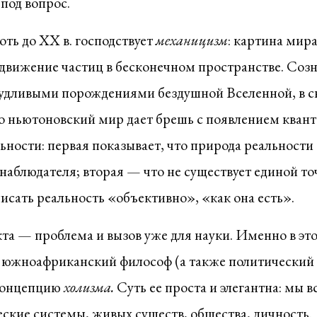
под вопрос.
оть до XX в. господствует
механицизм
: картина мира
движение частиц в бесконечном пространстве. Созн
удливыми порождениями бездушной Вселенной, в с
о ньютоновский мир дает брешь с появлением кван
ьности: первая показывает, что природа реальност
наблюдателя; вторая — что не существует единой то
писать реальность «объективно», «как она есть».
кта — проблема и вызов уже для науки. Именно в эт
 южноафриканский философ (а также политический
 концепцию
холизма.
Суть ее проста и элегантна: мы в
ские системы, живых существ, общества, личность. 