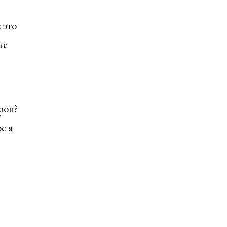
 это
ие
рон?
с я