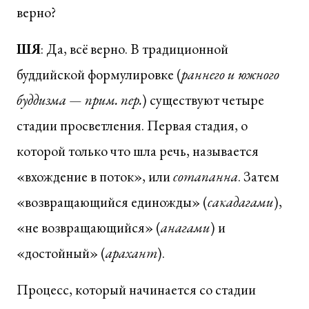
верно?
ШЯ
: Да, всё верно. В традиционной
буддийской формулировке (
раннего и южного
буддизма — прим. пер.
) существуют четыре
стадии просветления. Первая стадия, о
которой только что шла речь, называется
«вхождение в поток», или
сотапанна
. Затем
«возвращающийся единожды» (
сакадагами
),
«не возвращающийся» (
анагами
) и
«достойный» (
арахант
).
Процесс, который начинается со стадии