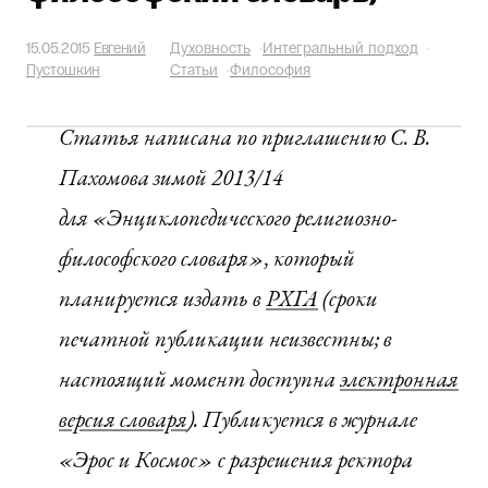
15.05.2015
Евгений
Духовность
·
Интегральный подход
·
Пустошкин
Статьи
·
Философия
Статья написана по приглашению С. В.
Пахомова зимой 2013/14
для «Энциклопедического религиозно-
философского словаря», который
планируется издать в
РХГА
(сроки
печатной публикации неизвестны; в
настоящий момент доступна
электронная
версия словаря
). Публикуется в журнале
«Эрос и Космос» с разрешения ректора