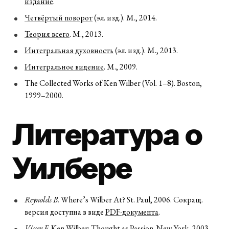
издание
.
Четвёртый поворот
(эл. изд.). М., 2014.
Теория всего
. М., 2013.
Интегральная духовность
(эл. изд.). М., 2013.
Интегральное видение
. М., 2009.
The Collected Works of Ken Wilber (Vol. 1–8). Boston,
1999–2000.
Литература о
Уилбере
Reynolds B.
Where’s Wilber At? St. Paul, 2006. Сокращ.
версия доступна в виде
PDF-документа
.
Visser F.
Ken Wilber: Thought as Passion
. New York, 2003.