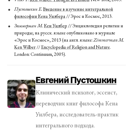
Пустошкин Е.
Введение в изучение интегральной
философии Кена Уилбера
// Эрос и Космос, 2013.
Зиммерман М.
Кен Уилбер
// Энциклопедия религии и
природы; на русск. языке опубликовано в журнале
«Эрос и Космос», 2013 (на англ. языке:
Zimmerman M.
Ken Wilber
//
Encyclopedia of Religion and Nature
.
London: Continuum, 2005).
Евгений Пустошкин
Клинический психолог, эссеист,
переводчик книг философа Кена
Уилбера, исследователь-практик
интегрального подхода.